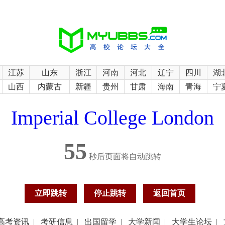
江苏
山东
浙江
河南
河北
辽宁
四川
湖
山西
内蒙古
新疆
贵州
甘肃
海南
青海
宁
Imperial College London
55
秒后页面将自动跳转
立即跳转
停止跳转
返回首页
高考资讯
|
考研信息
|
出国留学
|
大学新闻
|
大学生论坛
|