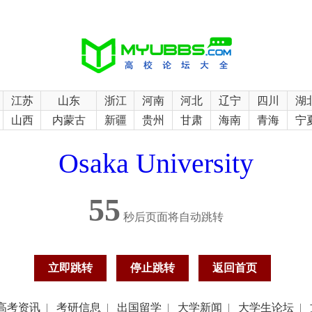
江苏
山东
浙江
河南
河北
辽宁
四川
湖
山西
内蒙古
新疆
贵州
甘肃
海南
青海
宁
Osaka University
55
秒后页面将自动跳转
立即跳转
停止跳转
返回首页
高考资讯
|
考研信息
|
出国留学
|
大学新闻
|
大学生论坛
|