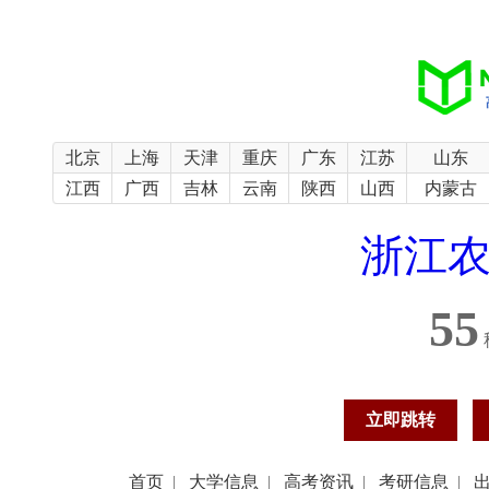
北京
上海
天津
重庆
广东
江苏
山东
江西
广西
吉林
云南
陕西
山西
内蒙古
浙江
54
立即跳转
首页
|
大学信息
|
高考资讯
|
考研信息
|