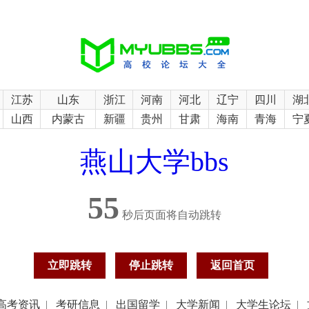
江苏
山东
浙江
河南
河北
辽宁
四川
湖
山西
内蒙古
新疆
贵州
甘肃
海南
青海
宁
燕山大学bbs
55
秒后页面将自动跳转
立即跳转
停止跳转
返回首页
高考资讯
|
考研信息
|
出国留学
|
大学新闻
|
大学生论坛
|