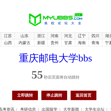
江苏
山东
浙江
河南
河北
辽宁
四川
湖
山西
内蒙古
新疆
贵州
甘肃
海南
青海
宁
重庆邮电大学bbs
55
秒后页面将自动跳转
立即跳转
停止跳转
返回首页
高考资讯
|
考研信息
|
出国留学
|
大学新闻
|
大学生论坛
|