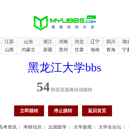
江苏
山东
浙江
河南
河北
辽宁
四川
湖
山西
内蒙古
新疆
贵州
甘肃
海南
青海
宁
黑龙江大学bbs
54
秒后页面将自动跳转
立即跳转
停止跳转
返回首页
高考资讯
|
考研信息
|
出国留学
|
大学新闻
|
大学生论坛
|