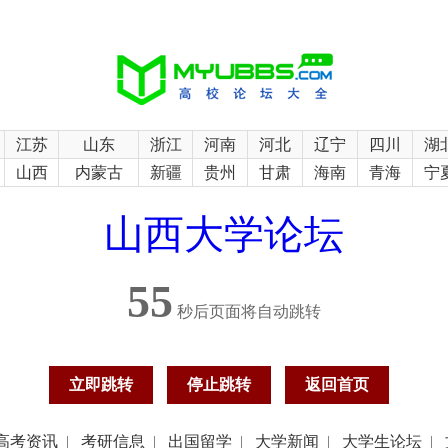
江苏
山东
浙江
河南
河北
辽宁
四川
湖
山西
内蒙古
新疆
贵州
甘肃
海南
青海
宁
山西大学论坛
55
秒后页面将自动跳转
立即跳转
停止跳转
返回首页
高考资讯
|
考研信息
|
出国留学
|
大学新闻
|
大学生论坛
|