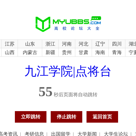
江苏
山东
浙江
河南
河北
辽宁
四川
湖
山西
内蒙古
新疆
贵州
甘肃
海南
青海
宁
九江学院|点将台
55
秒后页面将自动跳转
立即跳转
停止跳转
返回首页
高考资讯
|
考研信息
|
出国留学
|
大学新闻
|
大学生论坛
|