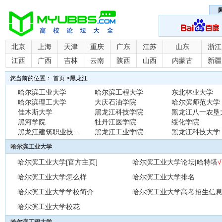
北京
上海
天津
重庆
广东
江苏
山东
浙江
江西
广西
吉林
云南
陕西
山西
内蒙古
新疆
您当前的位置：
首页
>
黑龙江
哈尔滨工业大学
哈尔滨工程大学
东北林业大学
哈尔滨理工大学
大庆石油学院
哈尔滨师范大学
佳木斯大学
黑龙江科技学院
黑龙江八一农垦
黑河学院
牡丹江医学院
绥化学院
黑龙江建筑职业技术学
黑龙江工业学院
黑龙江科技大学
哈尔滨工业大学
哈尔滨工业大学[官方主页]
哈尔滨工业大学论坛|哈特塔
√
哈尔滨工业大学怎么样
哈尔滨工业大学排名
哈尔滨工业大学学校简介
哈尔滨工业大学高考招生信
哈尔滨工业大学校花