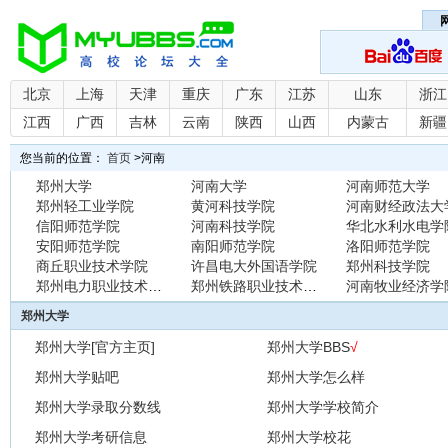
北京
上海
天津
重庆
广东
江苏
山东
浙江
江西
广西
吉林
云南
陕西
山西
内蒙古
新疆
您当前的位置：
首页
>
河南
郑州大学
河南大学
河南师范大学
郑州轻工业学院
黄河科技学院
河南财经政法大
信阳师范学院
河南科技学院
华北水利水电学
安阳师范学院
南阳师范学院
洛阳师范学院
商丘职业技术学院
许昌电大外国语学院
郑州科技学院
郑州电力职业技术学院
郑州铁路职业技术学院
河南牧业经济学
郑州大学
郑州大学[官方主页]
郑州大学BBS
√
郑州大学贴吧
郑州大学怎么样
郑州大学录取分数线
郑州大学学校简介
郑州大学考研信息
郑州大学校花