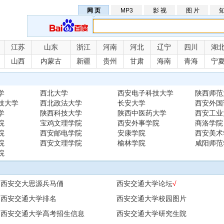
网 页
MP3
影 视
图 片
知
江苏
山东
浙江
河南
河北
辽宁
四川
湖
山西
内蒙古
新疆
贵州
甘肃
海南
青海
宁
学
西北大学
西安电子科技大学
陕西师范
技大学
西北政法大学
长安大学
西安外国
学
陕西科技大学
陕西中医药大学
西安工业
院
宝鸡文理学院
西安外事学院
商洛学院
院
西安邮电学院
安康学院
西安美术
院
西安文理学院
榆林学院
咸阳师范
院
西安交大思源兵马俑
西安交通大学论坛
√
西安交通大学排名
西安交通大学校园图片
西安交通大学高考招生信息
西安交通大学研究生院