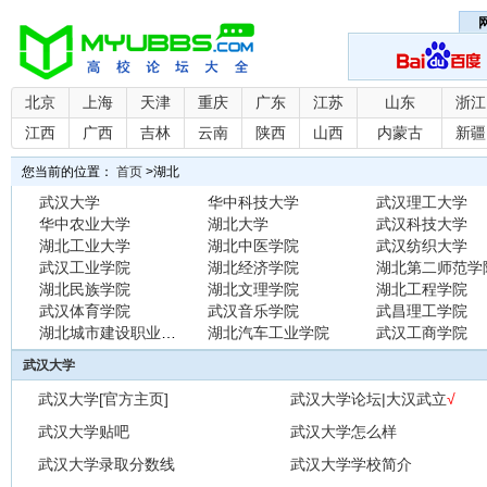
北京
上海
天津
重庆
广东
江苏
山东
浙江
江西
广西
吉林
云南
陕西
山西
内蒙古
新疆
您当前的位置：
首页
>
湖北
武汉大学
华中科技大学
武汉理工大学
华中农业大学
湖北大学
武汉科技大学
湖北工业大学
湖北中医学院
武汉纺织大学
武汉工业学院
湖北经济学院
湖北第二师范学
湖北民族学院
湖北文理学院
湖北工程学院
武汉体育学院
武汉音乐学院
武昌理工学院
湖北城市建设职业技术
湖北汽车工业学院
武汉工商学院
武汉大学
武汉大学[官方主页]
武汉大学论坛|大汉武立
√
武汉大学贴吧
武汉大学怎么样
武汉大学录取分数线
武汉大学学校简介